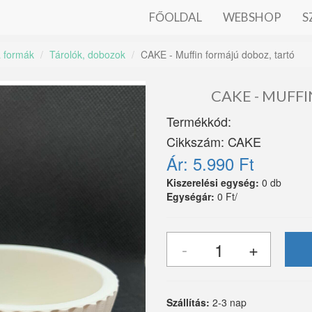
FŐOLDAL
WEBSHOP
S
a formák
Tárolók, dobozok
CAKE - Muffin formájú doboz, tartó
CAKE - MUFF
Termékkód:
Cikkszám:
CAKE
Ár:
5.990 Ft
Kiszerelési egység:
0 db
Egységár:
0 Ft/
Szállítás:
2-3 nap