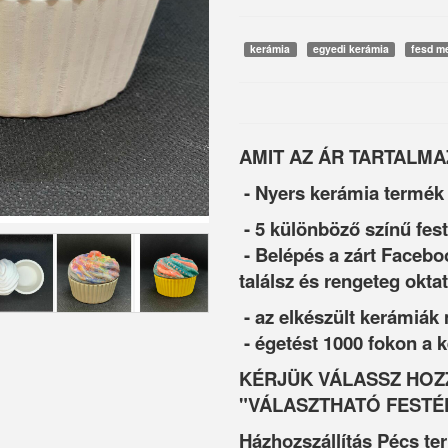
kerámia
egyedi kerámia
fesd m
AMIT AZ ÁR TARTALMA
- Nyers kerámia termék
- 5 különböző színű fes
- Belépés a zárt Facebo
találsz és rengeteg oktat
- az elkészült kerámiák
- égetést 1000 fokon a
KÉRJÜK VÁLASSZ HOZZ
"VÁLASZTHATÓ FESTÉ
Házhozszállítás Pécs te