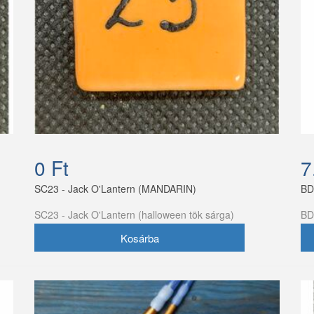
0 Ft
7
SC23 - Jack O'Lantern (MANDARIN)
BD 
SC23 - Jack O'Lantern (halloween tök sárga)
BD