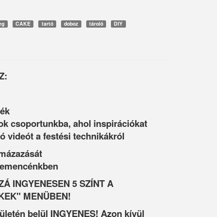
eg
CAKE
tartó
doboz
tároló
DIY
Z:
ték
ok csoportunkba, ahol inspirációkat
ó videót a festési technikákról
 mázazását
 kemencénkben
Á INGYENESEN 5 SZÍNT A
KEK" MENÜBEN!
rületén belül INGYENES! Azon kívül