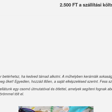
2.500 FT a szállítási költ
 betérhetsz, ha kedved támad alkotni. A műhelyben kerámiák sokasága
eg őket! Egyedien, hozzád illően, a saját elképzelésed szerint. Fess 
n ellátunk egy csomó útmutatóval és ötlettel, amelyek segíteni fognak 
örömmel tölt el.