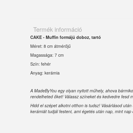
Termék információ
CAKE - Muffin formájú doboz, tartó
Méret: 8 cm átmérőjű
Magassága: 7 cm
Szín: fehér
Anyag: kerámia
A MadeByYou egy olyan nyitott műhely, ahova bármikor
rendelheted őket! Válassz színeket és kedvedre fesd m
Hidd el szépet alkotni otthon is tudsz! Vásárlásod utá
kerámiát tudjál festeni, ami égetés után nap, mint nap 