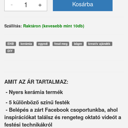
Szállítás:
Raktáron (kevesebb mint 10db)
EHB
kerámia
egyedi
fesd meg
bögre
kreatív ajándék
DIY
AMIT AZ ÁR TARTALMAZ:
- Nyers kerámia termék
- 5 különböző színű festék
- Belépés a zárt Facebook csoportunkba, ahol
inspirációkat találsz és rengeteg oktató videót a
festési technikákról