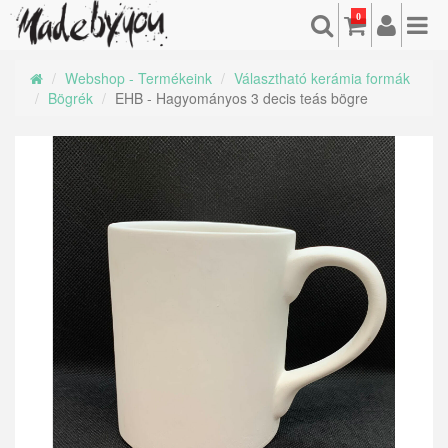
0
Webshop - Termékeink
Választható kerámia formák
Bögrék
EHB - Hagyományos 3 decis teás bögre