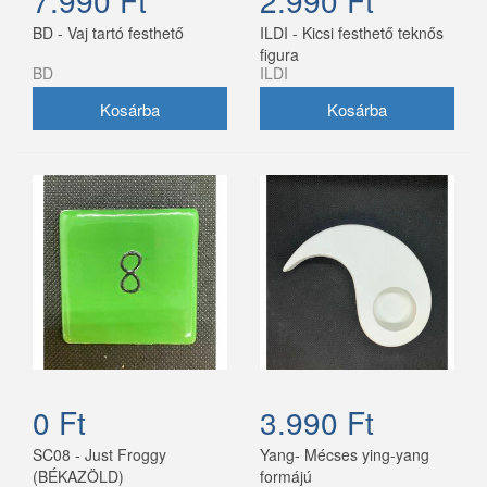
7.990 Ft
2.990 Ft
BD - Vaj tartó festhető
ILDI - Kicsi festhető teknős
figura
BD
ILDI
0 Ft
3.990 Ft
SC08 - Just Froggy
Yang- Mécses ying-yang
(BÉKAZÖLD)
formájú