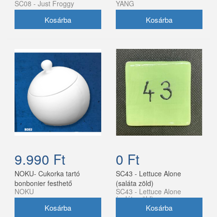
SC08 - Just Froggy
YANG
9.990 Ft
0 Ft
NOKU- Cukorka tartó
SC43 - Lettuce Alone
bonbonier festhető
(saláta zöld)
NOKU
SC43 - Lettuce Alone
(saláta zöld)