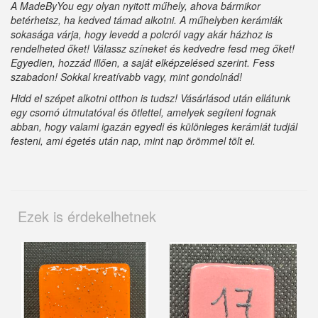
A MadeByYou egy olyan nyitott műhely, ahova bármikor
betérhetsz, ha kedved támad alkotni. A műhelyben kerámiák
sokasága várja, hogy levedd a polcról vagy akár házhoz is
rendelheted őket! Válassz színeket és kedvedre fesd meg őket!
Egyedien, hozzád illően, a saját elképzelésed szerint. Fess
szabadon! Sokkal kreatívabb vagy, mint gondolnád!
Hidd el szépet alkotni otthon is tudsz! Vásárlásod után ellátunk
egy csomó útmutatóval és ötlettel, amelyek segíteni fognak
abban, hogy valami igazán egyedi és különleges kerámiát tudjál
festeni, ami égetés után nap, mint nap örömmel tölt el.
Ezek is érdekelhetnek