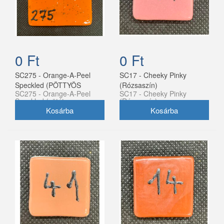
0 Ft
0 Ft
SC275 - Orange-A-Peel
SC17 - Cheeky Pinky
Speckled (PÖTTYÖS
(Rózsaszín)
SC275 - Orange-A-Peel
SC17 - Cheeky Pinky
NARANCS)
Speckled (sötét
(Rózsaszín)
narancssárga)