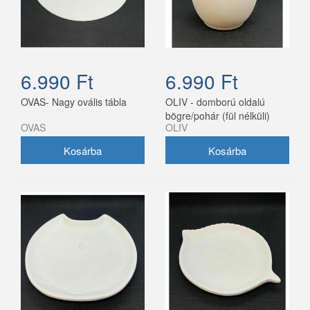
6.990 Ft
6.990 Ft
OVAS- Nagy ovális tábla
OLIV - domború oldalú
bögre/pohár (fül nélküli)
OVAS
OLIV