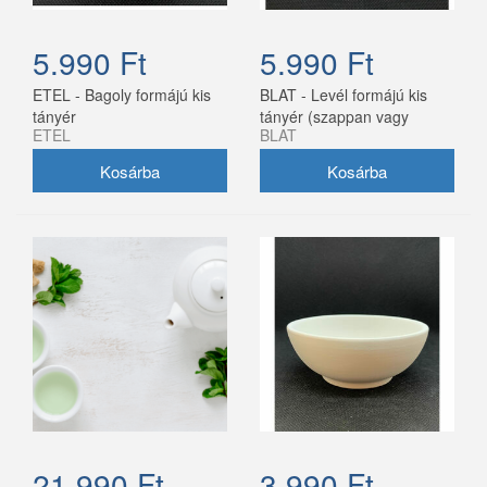
5.990 Ft
5.990 Ft
ETEL - Bagoly formájú kis
BLAT - Levél formájú kis
tányér
tányér (szappan vagy
ETEL
BLAT
ékszer tatónak)
21.990 Ft
3.990 Ft