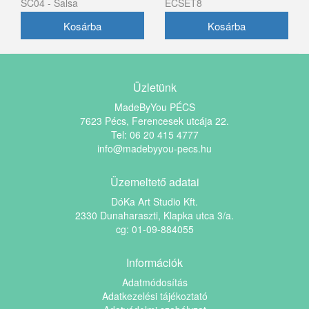
SC04 - Salsa
ECSET8
kifestésére)
Üzletünk
MadeByYou PÉCS
7623 Pécs, Ferencesek utcája 22.
Tel: 06 20 415 4777
info@madebyyou-pecs.hu
Üzemeltető adatai
DóKa Art Studio Kft.
2330 Dunaharaszti, Klapka utca 3/a.
cg: 01-09-884055
Információk
Adatmódosítás
Adatkezelési tájékoztató