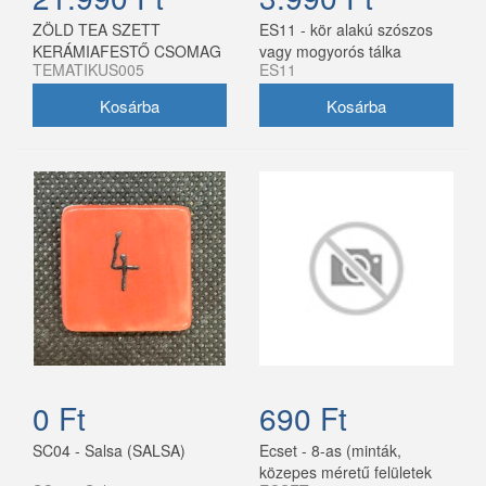
ZÖLD TEA SZETT
ES11 - kör alakú szószos
KERÁMIAFESTŐ CSOMAG
vagy mogyorós tálka
TEMATIKUS005
ES11
21 990 Ft
0 Ft
690 Ft
SC04 - Salsa (SALSA)
Ecset - 8-as (minták,
közepes méretű felületek