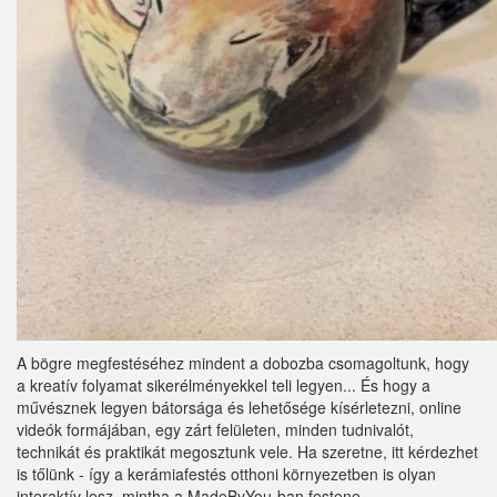
A bögre megfestéséhez mindent a dobozba csomagoltunk, hogy
a kreatív folyamat sikerélményekkel teli legyen... És hogy a
művésznek legyen bátorsága és lehetősége kísérletezni, online
videók formájában, egy zárt felületen, minden tudnivalót,
technikát és praktikát megosztunk vele. Ha szeretne, itt kérdezhet
is tőlünk - így a kerámiafestés otthoni környezetben is olyan
interaktív lesz, mintha a MadeByYou-ban festene.