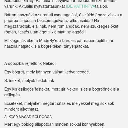
Budapest, Királyi Pál utca 11. Nyitva tartási időben szeretettel
várunk! Aktuális nyitvatartásunkat
IDE KATTINTVA
találod.
Bátran használd az eredeti csomagolást, és küldd / hozd vissza a
papírba alaposan becsomagolva az alkotásaidat! Ha
megszáradtak, elállnak, nem romlandóak, nem szükséges őket
rögtön, festés után égetni - emiatt ne aggódj!
Mi kiégetjük őket a MadeByYou-ban, és pár napon belül már
használhatjátok is a bögréiteket, tányérjaitokat.
A dobozba rejtettünk Neked:
Egy bögrét, mely könnyen válhat kedvenceddé.
Színeket, melyek feldobnak
Egy kis csillogós festéket, mert jár Neked is és a bögrédnek is a
csillogás
Ecseteket, melyeket megtarthatsz és melyekkel még sok-sok
mindent alkothatsz.
ALKOSD MAGAD BOLDOGGÁ,
Mert egy boldog állapotban minden sokkal könnyebben,