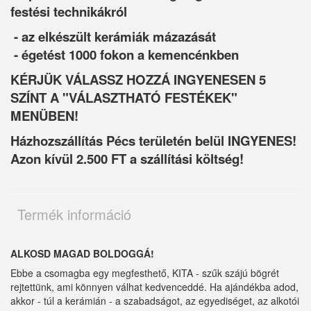
festési technikákról
- az elkészült kerámiák mázazását
- égetést 1000 fokon a kemencénkben
KÉRJÜK VÁLASSZ HOZZÁ INGYENESEN 5
SZÍNT A "VÁLASZTHATÓ FESTÉKEK"
MENÜBEN!
Házhozszállítás Pécs területén belül INGYENES!
Azon kívül 2.500 FT a szállítási költség!
Termék információ
ALKOSD MAGAD BOLDOGGÁ!
Ebbe a csomagba egy megfesthető, KITA - szűk szájú bögrét
rejtettünk, ami könnyen válhat kedvenceddé. Ha ajándékba adod,
akkor - túl a kerámián - a szabadságot, az egyediséget, az alkotói