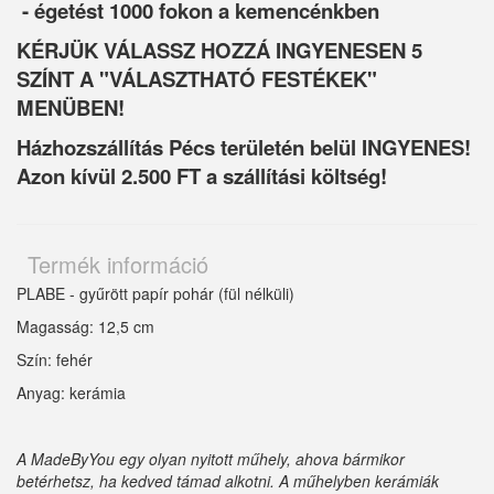
- égetést 1000 fokon a kemencénkben
KÉRJÜK VÁLASSZ HOZZÁ INGYENESEN 5
SZÍNT A "VÁLASZTHATÓ FESTÉKEK"
MENÜBEN!
Házhozszállítás Pécs területén belül INGYENES!
Azon kívül 2.500 FT a szállítási költség!
Termék információ
PLABE - gyűrött papír pohár (fül nélküli)
Magasság: 12,5 cm
Szín: fehér
Anyag: kerámia
A MadeByYou egy olyan nyitott műhely, ahova bármikor
betérhetsz, ha kedved támad alkotni. A műhelyben kerámiák