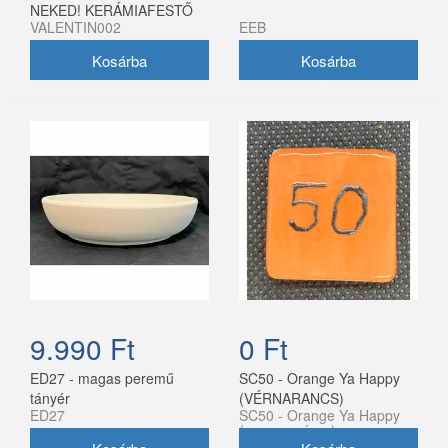
NEKED! KERÁMIAFESTŐ
VALENTIN002
EEB
CSOMAG - 11 900 FT
9.990 Ft
0 Ft
ED27 - magas peremű
SC50 - Orange Ya Happy
tányér
(VÉRNARANCS)
ED27
SC50 - Orange Ya Happy
(narancssárga)