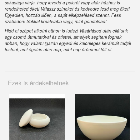
sokasága várja, hogy levedd a polcról vagy akár házhoz is
rendelheted őket! Válassz színeket és kedvedre fesd meg őket!
Egyedien, hozzád illően, a saját elképzelésed szerint. Fess
szabadon! Sokkal kreatívabb vagy, mint gondolnád!
Hidd el szépet alkotni otthon is tudsz! Vásárlásod után ellátunk
egy csomó útmutatóval és ötlettel, amelyek segíteni fognak
abban, hogy valami igazán egyedi és különleges kerámiát tudjál
festeni, ami égetés után nap, mint nap örömmel tölt el.
Ezek is érdekelhetnek