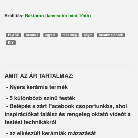
Szállítás:
Raktáron (kevesebb mint 10db)
PLABE
kerámia
egyedi
fesd meg
bögre
kreatív ajándék
DIY
AMIT AZ ÁR TARTALMAZ:
- Nyers kerámia termék
- 5 különböző színű festék
- Belépés a zárt Facebook csoportunkba, ahol
inspirációkat találsz és rengeteg oktató videót a
festési technikákról
- az elkészült kerámiák mázazását