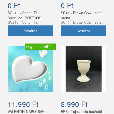
0 Ft
0 Ft
SC216 - Cotton Tail
SC41 - Brown Cow ( sötét
Speckled (PÖTTYÖS
barna)
SC216 - Cotton Tail
SC41 - Brown Cow ( sötét
FEHÉR)
Speckled (Fehér)
barna)
ingyenes szállítás
11.990 Ft
3.990 Ft
VALENTIN-NAPI CSAK
EEB - Tojás tartó festhető