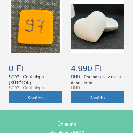
0 Ft
4.990 Ft
SC97 - Cant-elope
RHD - Domború szív alakú
(SÜTŐTÖK)
doboz,tartó
SC97 - Cant-elope
RHD
(sárgadinnye)
Üzletünk
MadeByYou PÉCS