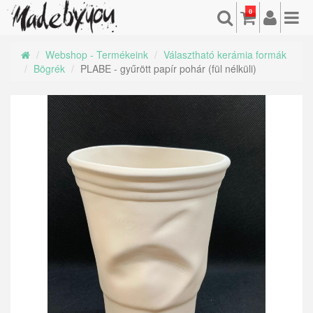
0
Webshop - Termékeink
Választható kerámia formák
Bögrék
PLABE - gyűrött papír pohár (fül nélküli)