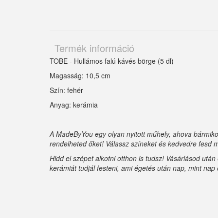
Termék információ
TOBE - Hullámos falú kávés börge (5 dl)
Magasság: 10,5 cm
Szín: fehér
Anyag: kerámia
A MadeByYou egy olyan nyitott műhely, ahova bármikor
rendelheted őket! Válassz színeket és kedvedre fesd m
Hidd el szépet alkotni otthon is tudsz! Vásárlásod utá
kerámiát tudjál festeni, ami égetés után nap, mint nap 