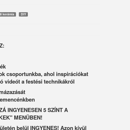
di kerámia
DIY
Z:
ték
ok csoportunkba, ahol inspirációkat
ó videót a festési technikákról
 mázazását
 kemencénkben
Á INGYENESEN 5 SZÍNT A
KEK" MENÜBEN!
rületén belül INGYENES! Azon kívül