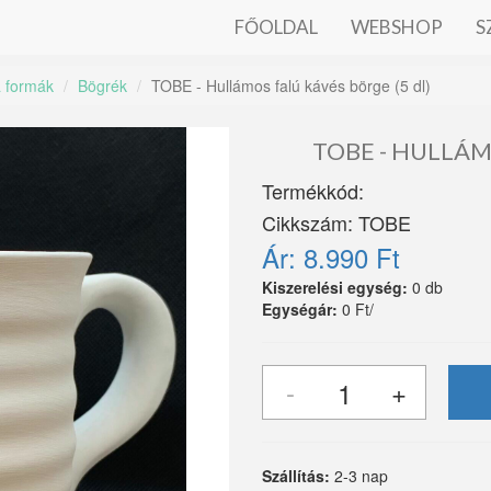
FŐOLDAL
WEBSHOP
S
a formák
Bögrék
TOBE - Hullámos falú kávés börge (5 dl)
TOBE - HULLÁM
Termékkód:
Cikkszám:
TOBE
Ár:
8.990 Ft
Kiszerelési egység:
0 db
Egységár:
0 Ft/
Szállítás:
2-3 nap