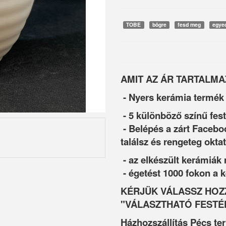
TOBE
bögre
fesd meg
egye
AMIT AZ ÁR TARTALMA
- Nyers kerámia termék
- 5 különböző színű fes
- Belépés a zárt Facebo
találsz és rengeteg oktat
- az elkészült kerámiák
- égetést 1000 fokon a
KÉRJÜK VÁLASSZ HOZZ
"VÁLASZTHATÓ FESTÉ
Házhozszállítás Pécs te