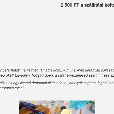
2.500 FT a szállítási költ
 betérhetsz, ha kedved támad alkotni. A műhelyben kerámiák sokasága
eg őket! Egyedien, hozzád illően, a saját elképzelésed szerint. Fess 
n ellátunk egy csomó útmutatóval és ötlettel, amelyek segíteni fognak 
örömmel tölt el.