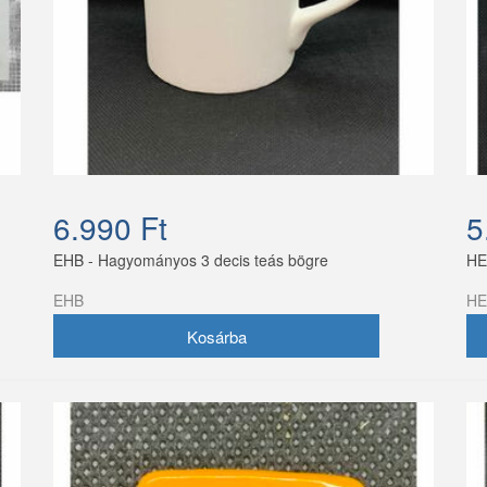
6.990 Ft
5
EHB - Hagyományos 3 decis teás bögre
HE
EHB
HE