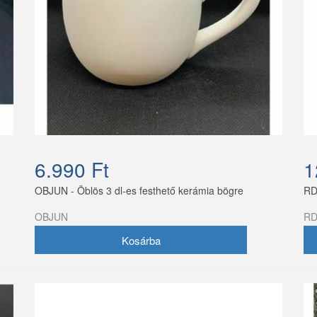
6.990 Ft
1
OBJUN - Öblös 3 dl-es festhető kerámia bögre
RD
OBJUN
RD