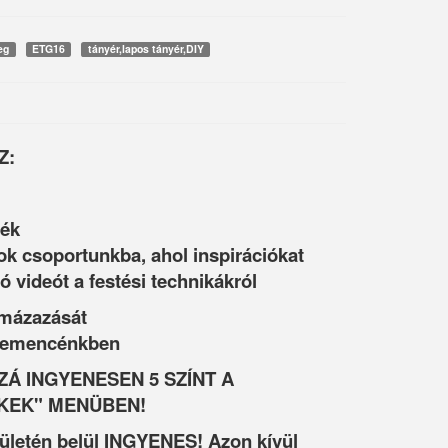
eg
ETG16
tányér,lapos tányér,DIY
Z:
ték
ok csoportunkba, ahol inspirációkat
ó videót a festési technikákról
 mázazását
 kemencénkben
Á INGYENESEN 5 SZÍNT A
KEK" MENÜBEN!
rületén belül INGYENES! Azon kívül