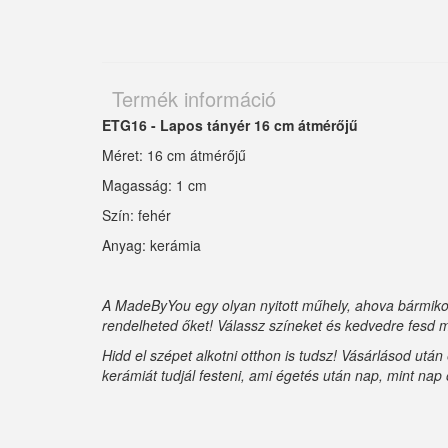
Termék információ
ETG16 - Lapos tányér 16 cm átmérőjű
Méret: 16 cm átmérőjű
Magasság: 1 cm
Szín: fehér
Anyag: kerámia
A MadeByYou egy olyan nyitott műhely, ahova bármikor
rendelheted őket! Válassz színeket és kedvedre fesd m
Hidd el szépet alkotni otthon is tudsz! Vásárlásod utá
kerámiát tudjál festeni, ami égetés után nap, mint nap 