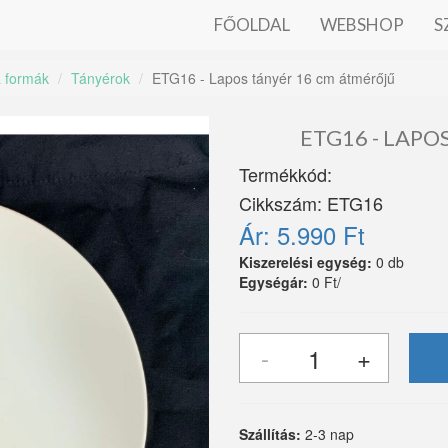
FŐOLDAL
WEBSHOP
S
a formák
Tányérok
ETG16 - Lapos tányér 16 cm átmérőjű
ETG16 - LAP
Termékkód:
Cikkszám:
ETG16
Ár:
5.990 Ft
Kiszerelési egység:
0 db
Egységár:
0 Ft/
Szállítás:
2-3 nap