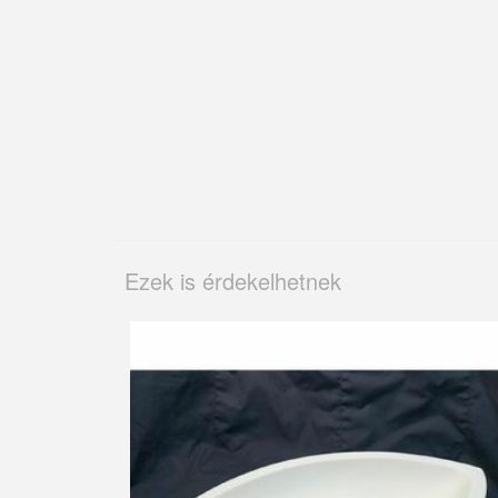
Ezek is érdekelhetnek