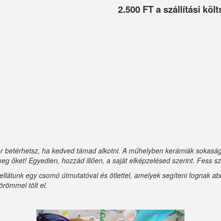
2.500 FT a szállítási költ
 betérhetsz, ha kedved támad alkotni. A műhelyben kerámiák sokasága
eg őket! Egyedien, hozzád illően, a saját elképzelésed szerint. Fess 
n ellátunk egy csomó útmutatóval és ötlettel, amelyek segíteni fognak 
örömmel tölt el.