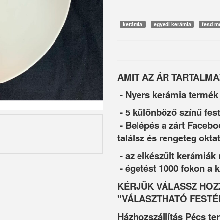
kerámia
egyedi kerámia
fesd m
AMIT AZ ÁR TARTALMA
- Nyers kerámia termék
- 5 különböző színű fes
- Belépés a zárt Facebo
találsz és rengeteg oktat
- az elkészült kerámiák
- égetést 1000 fokon a
KÉRJÜK VÁLASSZ HOZZ
"VÁLASZTHATÓ FESTÉ
Házhozszállítás Pécs te