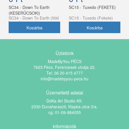
SC34 - Down To Earth
SC15 - Tuxedo (FEKETE)
(KESERŰCSOKI)
SC34 - Down To Earth (föld
SC15 - Tuxedo (Fekete)
barna)
Üzletünk
MadeByYou PÉCS
7623 Pécs, Ferencesek utcája 22.
Tel: 06 20 415 4777
info@madebyyou-pecs.hu
Üzemeltető adatai
DóKa Art Studio Kft.
2330 Dunaharaszti, Klapka utca 3/a.
cg: 01-09-884055
Információk