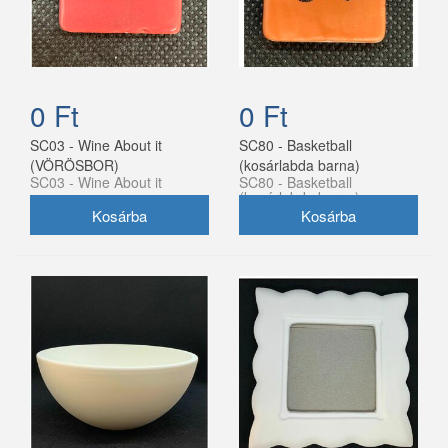
0 Ft
0 Ft
SC03 - Wine About it
SC80 - Basketball
(VÖRÖSBOR)
(kosárlabda barna)
SC03 - Wine About it
SC80 - Basketball
(kosárlabda barna)