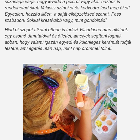
sokasága várja, hogy levedd a polcról vagy akár házhoz is
rendelheted őket! Válassz színeket és kedvedre fesd meg őket!
Egyedien, hozzád illően, a saját elképzelésed szerint. Fess
szabadon! Sokkal kreatívabb vagy, mint gondolnád!
Hidd el szépet alkotni otthon is tudsz! Vásárlásod után ellátunk
egy csomó útmutatóval és ötlettel, amelyek segíteni fognak
abban, hogy valami igazán egyedi és különleges kerámiát tudjál
festeni, ami égetés után nap, mint nap örömmel tölt el.