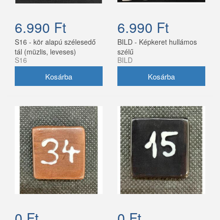
6.990 Ft
6.990 Ft
S16 - kör alapú szélesedő
BILD - Képkeret hullámos
tál (müzlis, leveses)
szélű
S16
BILD
0 Ft
0 Ft