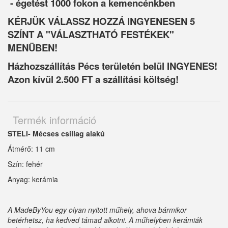
- égetést 1000 fokon a kemencénkben
KÉRJÜK VÁLASSZ HOZZÁ INGYENESEN 5
SZÍNT A "VÁLASZTHATÓ FESTÉKEK"
MENÜBEN!
Házhozszállítás Pécs területén belül INGYENES!
Azon kívül 2.500 FT a szállítási költség!
Termék információ
STELI- Mécses csillag alakú
Átmérő: 11 cm
Szín: fehér
Anyag: kerámia
A MadeByYou egy olyan nyitott műhely, ahova bármikor
betérhetsz, ha kedved támad alkotni. A műhelyben kerámiák