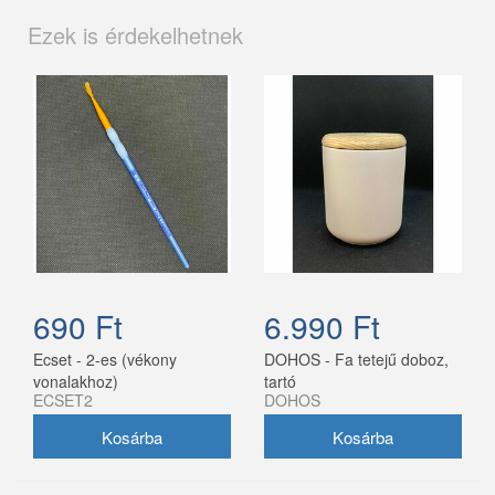
Ezek is érdekelhetnek
690 Ft
6.990 Ft
Ecset - 2-es (vékony
DOHOS - Fa tetejű doboz,
vonalakhoz)
tartó
ECSET2
DOHOS