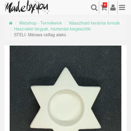
0
Webshop - Termékeink
Választható kerámia formák
Használati tárgyak, háztartási kiegészítők
STELI- Mécses csillag alakú