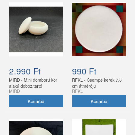
2.990 Ft
990 Ft
MIRD - Mini domború kör
RFKL - Csempe kerek 7,6
alakú doboz,tartó
cm átmérójü
MIRD
RFKL