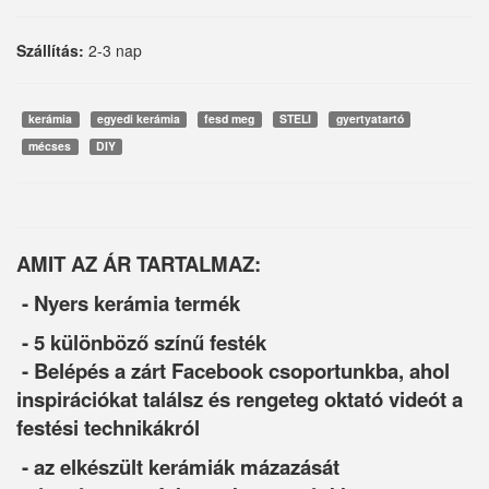
Szállítás:
2-3 nap
kerámia
egyedi kerámia
fesd meg
STELI
gyertyatartó
mécses
DIY
AMIT AZ ÁR TARTALMAZ:
- Nyers kerámia termék
- 5 különböző színű festék
- Belépés a zárt Facebook csoportunkba, ahol
inspirációkat találsz és rengeteg oktató videót a
festési technikákról
- az elkészült kerámiák mázazását