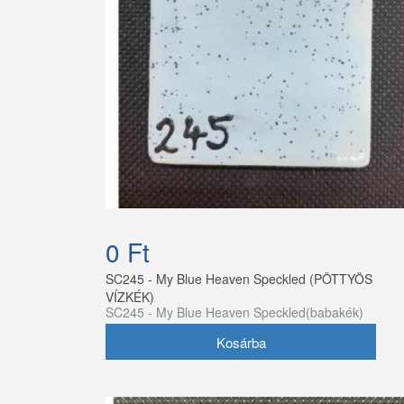
0 Ft
SC245 - My Blue Heaven Speckled (PÖTTYÖS
VÍZKÉK)
SC245 - My Blue Heaven Speckled(babakék)