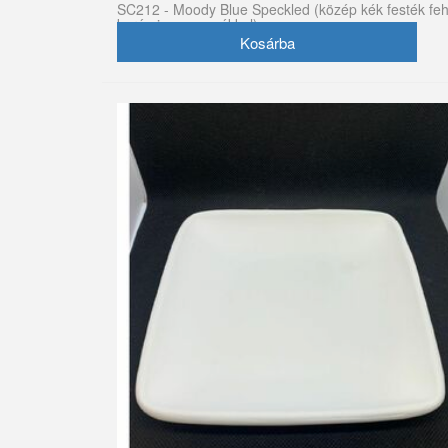
SC212 - Moody Blue Speckled (közép kék festék fe
kerámia szemcsékkel)