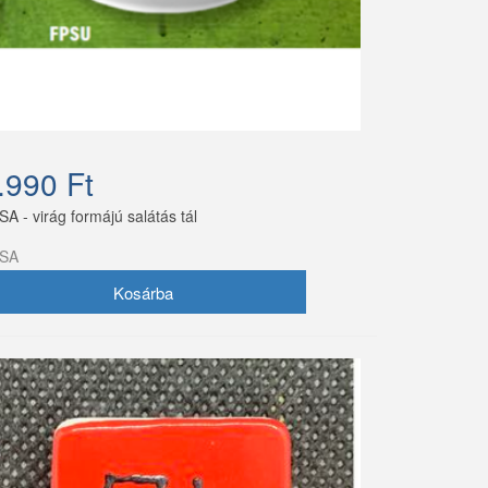
.990 Ft
A - virág formájú salátás tál
SA