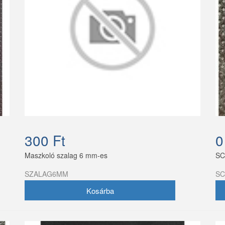
300 Ft
0
Maszkoló szalag 6 mm-es
SC
SZALAG6MM
SC