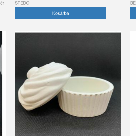
hér
STEDO
B