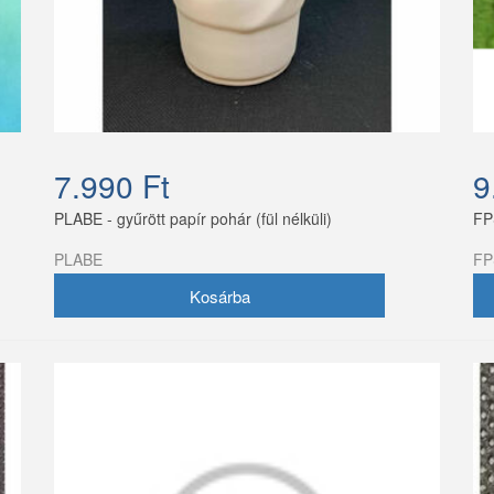
7.990 Ft
9
PLABE - gyűrött papír pohár (fül nélküli)
FPS
PLABE
FP