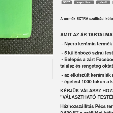
SC07
Leapin Lizard
gyíkzöld
A termék EXTRA szállítási költ
AMIT AZ ÁR TARTALMA
- Nyers kerámia termék
- 5 különböző színű fes
- Belépés a zárt Facebo
találsz és rengeteg oktat
- az elkészült kerámiák
- égetést 1000 fokon a
KÉRJÜK VÁLASSZ HOZZ
"VÁLASZTHATÓ FESTÉ
Házhozszállítás Pécs te
2.500 FT a szállítási költ