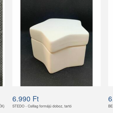
6.990 Ft
6
ÉK)
STEDO - Csillag formájú doboz, tartó
BE