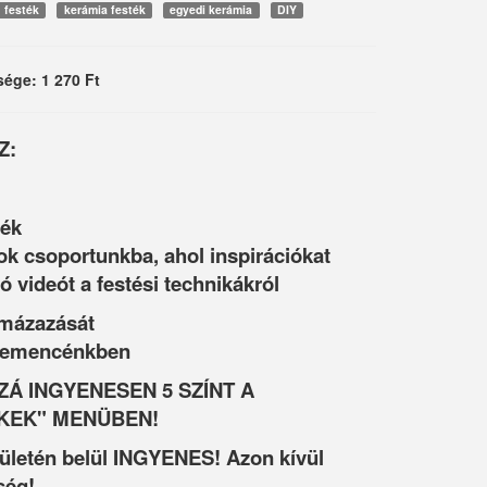
festék
kerámia festék
egyedi kerámia
DIY
sége: 1 270 Ft
Z:
ték
ok csoportunkba, ahol inspirációkat
ó videót a festési technikákról
 mázazását
 kemencénkben
Á INGYENESEN 5 SZÍNT A
KEK" MENÜBEN!
rületén belül INGYENES! Azon kívül
ség!