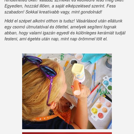
Egyedien, hozzád illően, a saját elképzelésed szerint. Fess
szabadon! Sokkal kreatívabb vagy, mint gondolnád!
Hidd el szépet alkotni otthon is tudsz! Vásárlásod után ellátunk
egy csomó útmutatóval és ötlettel, amelyek segíteni fognak
abban, hogy valami igazán egyedi és különleges kerámiát tudjál
festeni, ami égetés után nap, mint nap örömmel tölt el.