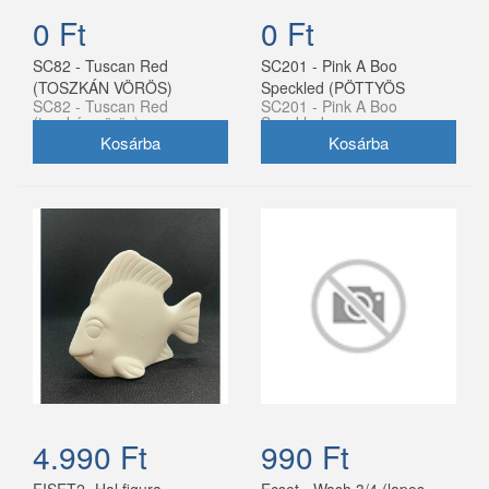
0 Ft
0 Ft
SC82 - Tuscan Red
SC201 - Pink A Boo
(TOSZKÁN VÖRÖS)
Speckled (PÖTTYÖS
SC82 - Tuscan Red
SC201 - Pink A Boo
RÓZSASZÍN)
(toszkán vörös)
Speckled
4.990 Ft
990 Ft