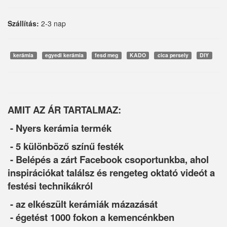
Szállítás:
2-3 nap
kerámia
egyedi kerámia
fesd meg
KADO
cica persely
DIY
AMIT AZ ÁR TARTALMAZ:
- Nyers kerámia termék
- 5 különböző színű festék
- Belépés a zárt Facebook csoportunkba, ahol
inspirációkat találsz és rengeteg oktató videót a
festési technikákról
- az elkészült kerámiák mázazását
- égetést 1000 fokon a kemencénkben