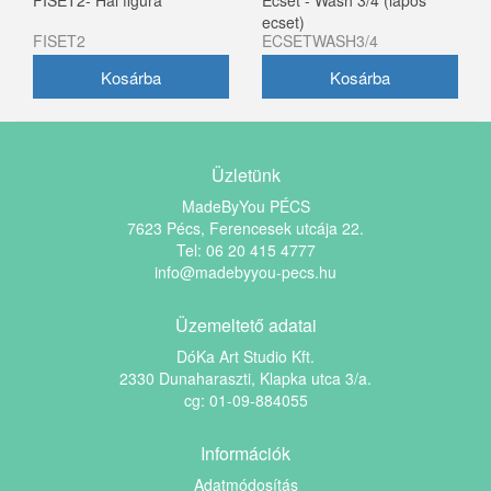
FISET2- Hal figura
Ecset - Wash 3/4 (lapos
ecset)
FISET2
ECSETWASH3/4
Üzletünk
MadeByYou PÉCS
7623 Pécs, Ferencesek utcája 22.
Tel: 06 20 415 4777
info@madebyyou-pecs.hu
Üzemeltető adatai
DóKa Art Studio Kft.
2330 Dunaharaszti, Klapka utca 3/a.
cg: 01-09-884055
Információk
Adatmódosítás