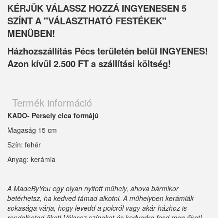
KÉRJÜK VÁLASSZ HOZZÁ INGYENESEN 5
SZÍNT A "VÁLASZTHATÓ FESTÉKEK"
MENÜBEN!
Házhozszállítás Pécs területén belül INGYENES!
Azon kívül 2.500 FT a szállítási költség!
Termék információ
KADO- Persely cica formájú
Magaság 15 cm
Szín: fehér
Anyag: kerámia
A MadeByYou egy olyan nyitott műhely, ahova bármikor
betérhetsz, ha kedved támad alkotni. A műhelyben kerámiák
sokasága várja, hogy levedd a polcról vagy akár házhoz is
rendelheted őket! Válassz színeket és kedvedre fesd meg őket!