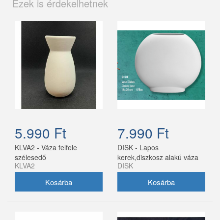
Ezek is érdekelhetnek
5.990 Ft
7.990 Ft
KLVA2 - Váza felfele
DISK - Lapos
szélesedő
kerek,diszkosz alakú váza
KLVA2
DISK