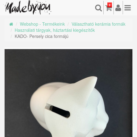
0
Webshop - Termékeink
Választható kerámia formák
Használati tárgyak, háztartási kiegészítők
KADO- Persely cica formájú