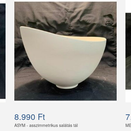
8.990 Ft
7
ASYM - asszimmetrikus salátás tál
ME