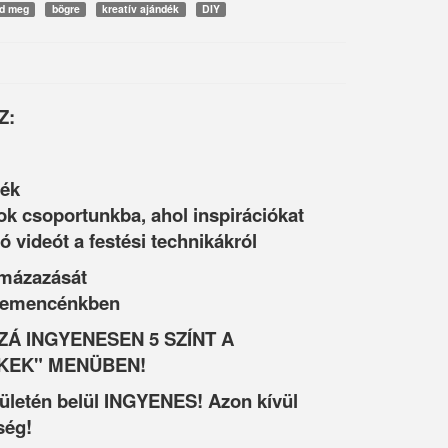
sd meg
bögre
kreatív ajándék
DIY
Z:
ték
ok csoportunkba, ahol inspirációkat
ó videót a festési technikákról
 mázazását
 kemencénkben
Á INGYENESEN 5 SZÍNT A
KEK" MENÜBEN!
rületén belül INGYENES! Azon kívül
ség!