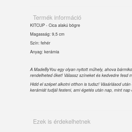
Termék információ
KITCUP - Cica alakú bögre
Magasság: 9,5 cm
Szín: fehér
Anyag: kerámia
A MadeByYou egy olyan nyitott műhely, ahova bármikor
rendelheted őket! Válassz színeket és kedvedre fesd m
Hidd el szépet alkotni otthon is tudsz! Vásárlásod utá
kerámiát tudjál festeni, ami égetés után nap, mint nap 
Ezek is érdekelhetnek