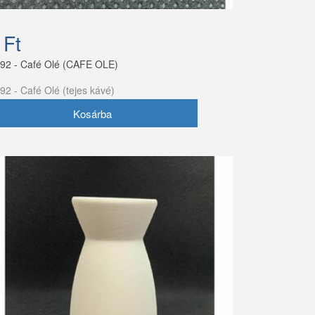
 Ft
92 - Café Olé (CAFE OLE)
92 - Café Olé (tejes kávé)