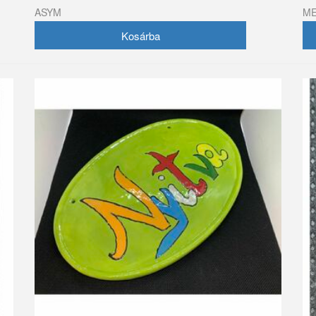
ASYM
M