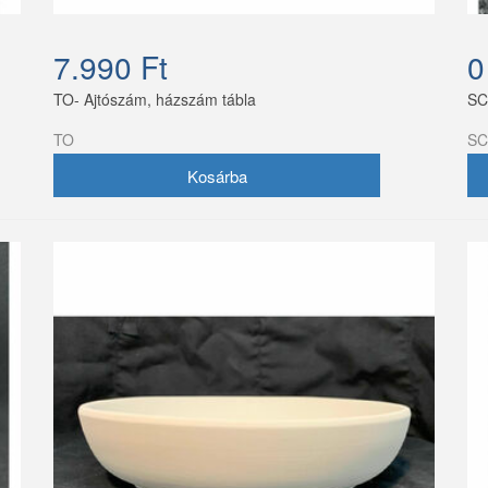
7.990 Ft
0
TO- Ajtószám, házszám tábla
SC
TO
SC