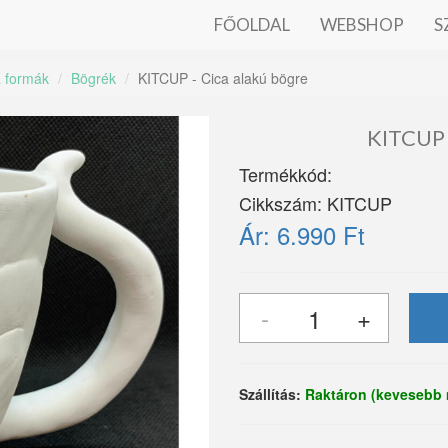
FŐOLDAL
WEBSHOP
S
a formák
Bögrék
KITCUP - Cica alakú bögre
KITCUP
Termékkód:
Cikkszám:
KITCUP
Ár:
6.990 Ft
Szállítás:
Raktáron (kevesebb 