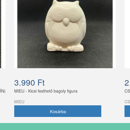
3.990 Ft
2
ÍN)
MIEU - Kicsi festhető bagoly figura
CS
MIEU
CS