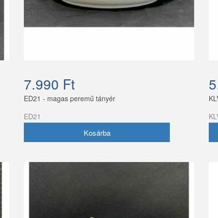
7.990 Ft
5
ED21 - magas peremű tányér
KL
ED21
KL