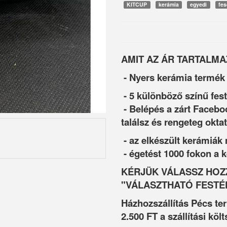
KITCUP
kerámia
egyedi
fe
AMIT AZ ÁR TARTALMA
- Nyers kerámia termék
- 5 különböző színű fes
- Belépés a zárt Facebo
találsz és rengeteg oktat
- az elkészült kerámiák
- égetést 1000 fokon a
KÉRJÜK VÁLASSZ HOZZ
"VÁLASZTHATÓ FESTÉ
Házhozszállítás Pécs te
2.500 FT a szállítási költ