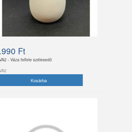
.990 Ft
VA2 - Váza felfele szélesedő
VA2