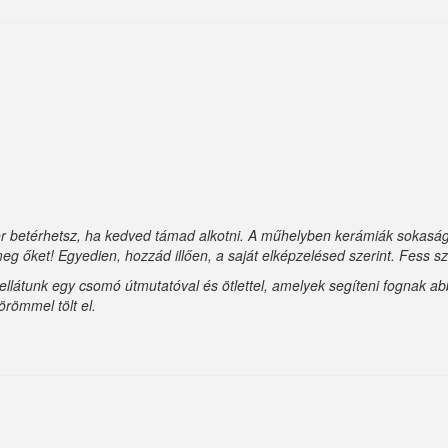
 betérhetsz, ha kedved támad alkotni. A műhelyben kerámiák sokasága
eg őket! Egyedien, hozzád illően, a saját elképzelésed szerint. Fess 
n ellátunk egy csomó útmutatóval és ötlettel, amelyek segíteni fognak 
örömmel tölt el.