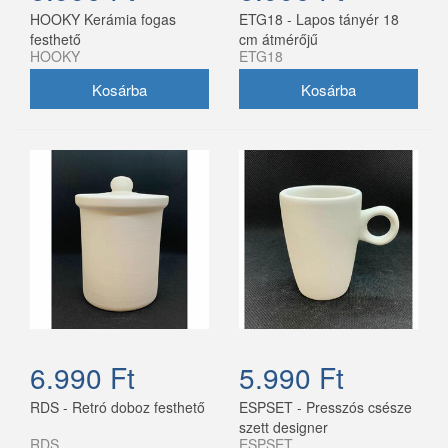
HOOKY Kerámia fogas
ETG18 - Lapos tányér 18
festhető
cm átmérőjű
HOOKY
ETG18
6.990 Ft
5.990 Ft
RDS - Retró doboz festhető
ESPSET - Presszós csésze
szett designer
RDS
ESPSET
(csésze+alátét)