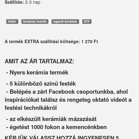
Szállítás:
2-3 nap
fehér
kerámia festék
egyedi kerámia
DIY
A termék EXTRA szállítási költsége: 1 270 Ft
AMIT AZ ÁR TARTALMAZ:
- Nyers kerámia termék
- 5 különböző színű festék
- Belépés a zárt Facebook csoportunkba, ahol
inspirációkat találsz és rengeteg oktató videót a
festési technikákról
- az elkészült kerámiák mázazását
- égetést 1000 fokon a kemencénkben
KÉRJÜK VÁLASSZ HOZZÁ INGYENESEN 5