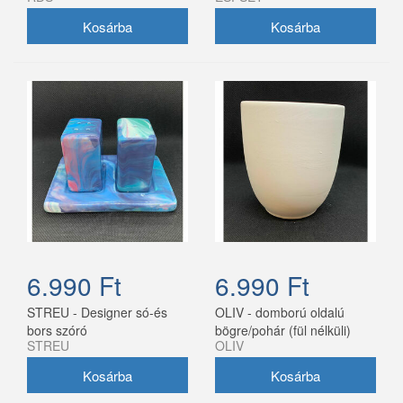
6.990 Ft
6.990 Ft
STREU - Designer só-és
OLIV - domború oldalú
bors szóró
bögre/pohár (fül nélküli)
STREU
OLIV