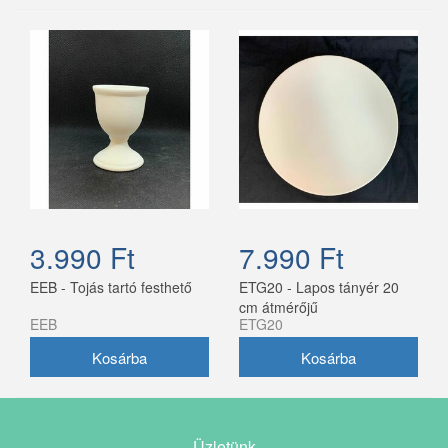
3.990 Ft
7.990 Ft
EEB - Tojás tartó festhető
ETG20 - Lapos tányér 20
cm átmérőjű
EEB
ETG20
Üzletünk