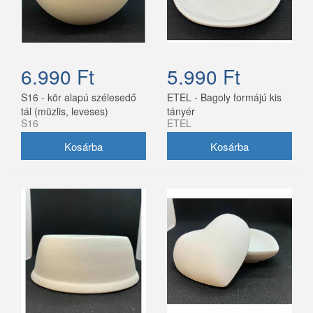
6.990 Ft
5.990 Ft
S16 - kör alapú szélesedő
ETEL - Bagoly formájú kis
tál (müzlis, leveses)
tányér
S16
ETEL